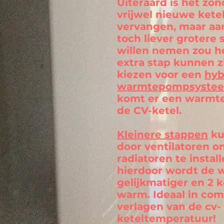
Uiteraard is het zo
vrijwel nieuwe ketel
vervangen, maar aa
toch liever grotere
willen nemen zou h
extra stap kunnen z
kiezen voor een
hyb
warmtepompsystee
komt er een warmt
de CV-ketel.
Kleinere stappen
ku
door ventilatoren o
radiatoren te install
hierdoor wordt de 
gelijkmatiger en 2 k
warm. Ideaal in com
verlagen van de cv-
keteltemperatuur!