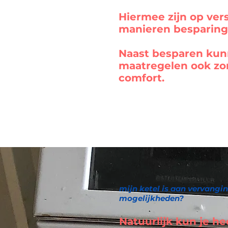
Hiermee zijn op ver
manieren besparing
Naast besparen kun
maatregelen ook zo
comfort.
mijn ketel is aan vervangin
mogelijkheden?
Natuurlijk kun je h