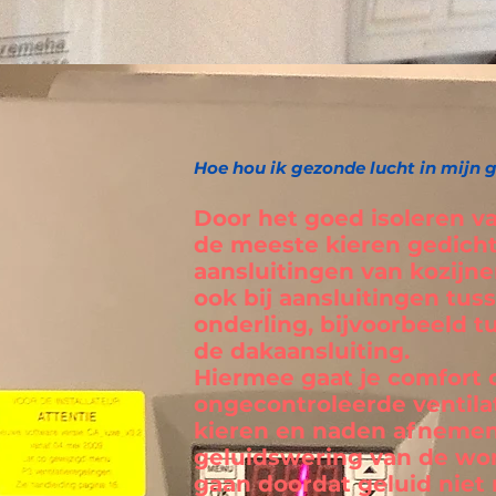
Hoe hou ik gezonde lucht in mijn g
Door het goed isoleren va
de meeste kieren gedicht,
aansluitingen van kozijn
ook bij aansluitingen tu
onderling, bijvoorbeeld t
de dakaansluiting.
Hiermee gaat je comfort
ongecontroleerde ventila
kieren en naden afnemen
geluidswering van de w
gaan doordat geluid niet