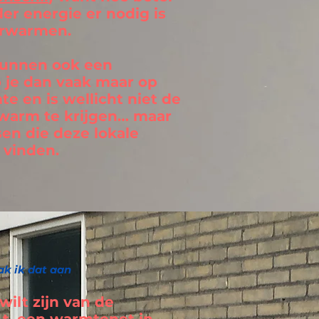
er energie er nodig is
erwarmen.
kunnen ook een
b je dan vaak maar op
e en is wellicht niet de
 warm te krijgen… maar
en die deze lokale
vinden.
pak ik dat aan
wilt zijn van de