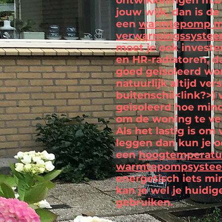
ontwikkelingen m.b
jouw wijk, dan is d
een
warmtepomp me
verwarmingssyste
moet je ook investe
en HR-radiatoren, d
goed geïsoleerd word
natuurlijk altijd ver
buitenschil<link?>)
geïsoleerd hoe mind
om de woning te v
Als het lastig is o
leggen dan kun je o
een
hoogtemperatu
warmtepompsyste
energetisch iets mi
kan je wel je huidig
gebruiken.