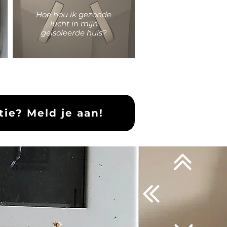
Hoe hou ik gezonde
lucht in mijn
geïsoleerde huis?
ie? Meld je aan!