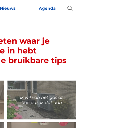
Nieuws
Agenda
eten waar je
e in hebt
je bruikbare tips
ik wil van het gas af,
hoe pak ik dat aan