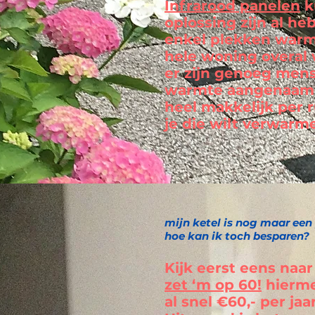
Infrarood panelen
k
oplossing zijn al he
enkel plekken warmt
hele woning overal
er zijn genoeg mens
warmte aangenaam v
heel makkelijk per 
je die wilt verwarm
mijn ketel is nog maar een 
hoe kan ik toch besparen?
Kijk eerst eens naar
zet ‘m op 60!
hierme
al snel €60,- per jaar