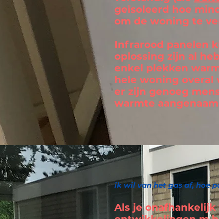
geïsoleerd hoe mind
om de woning te v
Infrarood panelen 
oplossing zijn al he
enkel plekken warmt
hele woning overal
er zijn genoeg mens
warmte aangenaam 
ik wil van het gas af, hoe 
Als je onafhankelijk 