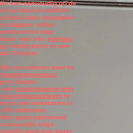
die kan eenvoudig op de
el en deze is wellicht
e ketel. Maar aangezien
ere stappen willen
erste extra stap
kiezen voor een
hybride
m,
hierbij komt er een
de CV-ketel.
rlijk om meteen door te
n
hoogtemperatuur
em
te kiezen.
m een
warmtepomp met
verwarmingssysteem
te
et je ook investeren in
 HR-radiatoren,
huis goed geïsoleerd
s natuurlijk altijd
enschil
) want hoe beter