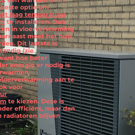
.t. een warmtenet in
e beste optie om
t laag temperatuur
em
te installeren. Dan
ren in vloerverwarming
aarnaast moet het huis
en. Dit laatste is
standig (zie
 want hoe beter
er energie er nodig is
erwarmen.
m vloerverwarming aan te
ok voor
ur
em
te kiezen. Deze is
nder efficiënt, maar dan
e radiatoren blijven