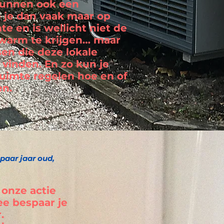
unnen ook een
b je dan vaak maar op
e en is wellicht niet de
 warm te krijgen… maar
en die deze lokale
inden. En zo kun je
ruimte regelen hoe en of
en.
paar jaar oud,
 onze actie
e bespaar je
.