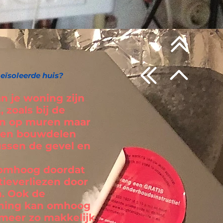
eïsoleerde huis?
n je woning zijn
 zoals bij de
en op muren maar
ssen bouwdelen
ussen de gevel en
 omhoog doordat
tieverliezen door
. Ook de
oning kan omhoog
 meer zo makkelijk