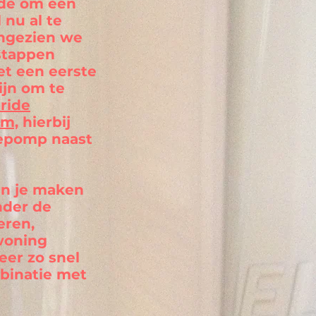
nde om een
 nu al te
ngezien we
 stappen
et een eerste
ijn om te
ride
m,
hierbij
epomp naast
n je maken
nder de
eren,
woning
eer zo snel
binatie met