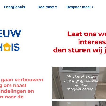
Energiehuis
Doe mee! ▿
Bespaar mee! ▿
Laat ons w
interess
dan sturen wij 
Mijn ketel is aan
lt gaan verbouwen
vervanging toe, wat
zijn mijn
ig om naast
mogelijkheden?
indelingen en
en naar de