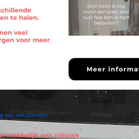
mijn ketel is nog
schillende
maar een paar jaar
en te halen.
oud, hoe kan ik toch
besparen?
nen veel
rgen voor meer
Meer informat
g toe, wat zijn mijn
eel makkelijk een nieuwe