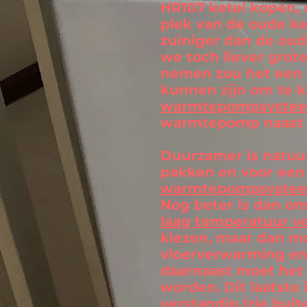
HR107 ketel kopen, 
plek van de oude ket
zuiniger dan de oud
we toch liever grot
nemen zou het een e
kunnen zijn om te 
warmtepompsystee
warmtepomp naast 
Duurzamer is natuu
pakken en voor ee
warmtepompsyste
Nog beter is dan o
laag temperatuur 
kiezen, maar dan mo
vloerverwarming en
daarnaast moet het 
worden. Dit laatste i
verstandig (zie
buit