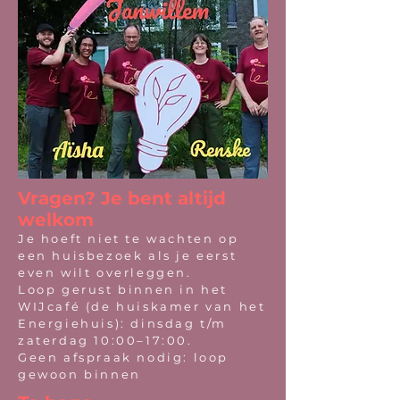
Vragen? Je bent altijd
welkom
Je hoeft niet te wachten op
een huisbezoek als je eerst
even wilt overleggen.
Loop gerust binnen in het
WIJcafé (de huiskamer van het
Energiehuis): dinsdag t/m
zaterdag 10:00–17:00.
Geen afspraak nodig: loop
gewoon binnen