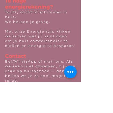
Te hoge
energierekening?
Tocht, vocht of schimmel in
huis?
We helpen je graag.
Met onze Energiehulp kijken
we samen wat jij kunt doen
om je huis comfortabeler te
maken en energie te besparen
Contact
Bel/WhatsApp of mail ons. Als
we even niet opnemen, zijn we
vaak op huisbezoek — dan
bellen we je zo snel mogelijk
terug.
06- 815 73 073
06- 815 73 073