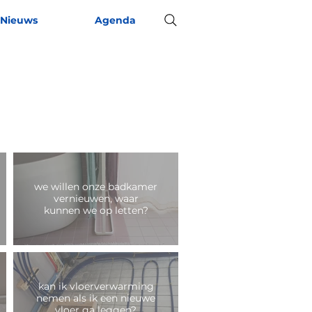
Nieuws
Agenda
we willen onze badkamer
vernieuwen, waar
kunnen we op letten?
kan ik vloerverwarming
nemen als ik een nieuwe
vloer ga leggen?