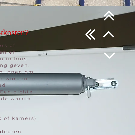
okkosten?
rs of
men en
n in huis
ing geven.
an lonen om
en worden
ed
 Een dichte
n de warme
s of kamers)
 deuren