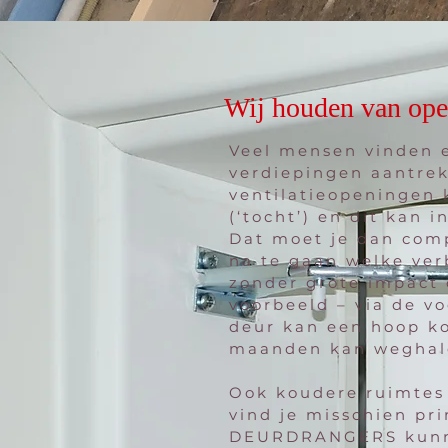
Wij houden van open
Veel mensen vinden e
verdiepingen aantrek
ventilatieopeningen 
(‘tocht’) en dit kan
Dat moet je dan com
na te gaan welke ve
zonder grote impact 
voorbeeld – via de v
deur kan een hoop ko
maanden kan weghale
Ook koudere ruimtes 
vind je misschien pr
DEURDRANGERS kunnen