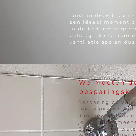
Juist in deze tijden
een ideaal moment o
In de badkamer gebru
behaaglijke temperat
ventilatie spelen dus
We moeten de
besparingska
Besparing op ver
toe te passen: he
douchewater alvast
je dit prima mee
Besparing op wate
WATERBESPARENDE