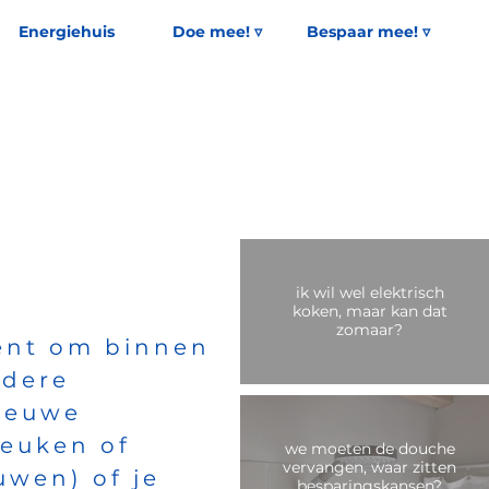
Energiehuis
Doe mee! ▿
Bespaar mee! ▿
ik wil wel elektrisch
koken, maar kan dat
zomaar?
bent om binnen
ndere
ieuwe
keuken of
we moeten de douche
vervangen, waar zitten
wen) of je
besparingskansen?