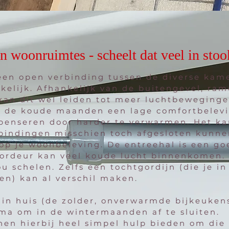
 woonruimtes - scheelt dat veel in sto
en open verbinding tussen de diverse kame
kelijk. Afhankelijk van de buitengevel, ra
kan dit wel leiden tot meer luchtbeweginge
 in de koude maanden een lage comfortbelev
penseren door harder te verwarmen. Het k
rbindingen misschien toch afgesloten kunn
op je woonbeleving. De entreehal is een go
oordeur kan veel koude lucht binnenkomen.
u schelen. Zelfs een tochtgordijn (die je i
n) kan al verschil maken.
in huis (de zolder, onverwarmde bijkeuken
ima om in de wintermaanden af te sluiten.
 hierbij heel simpel hulp bieden om die