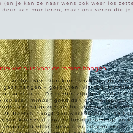
n (en je kan ze naar wens ook weer los zett
e deur kan monteren, maar ook veren die je
s nieuwe huis voor de ramen hangen…
n of verbouwen, dan komt vaak ook de vraag
 gaat hangen – gordijnen, vitrage, lamelle
s heel veel keus. De ramen zijn qua isolatie 
Ze isoleren minder goed dan dichte (spouw)
udestraling geven als het donker en koud i
DE RAMEN hangt dan werken die in de koud
 tegen koudeval (koude luchtstroming) en k
ebesparend effect geven. Er zit een verschi
n (of jaloezieën) omdat gordijnen veel min