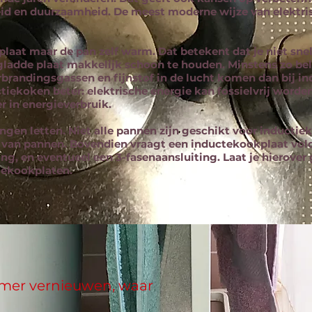
d en duurzaamheid. De meest moderne wijze van elektris
plaat maar de pan zelf warm. Dat betekent dat je niet snel
 gladde plaat makkelijk schoon te houden. Minstens zo bel
rbrandingsgassen en fijnstof in de lucht komen dan bij i
iekoken beter: elektrische energie kan fossielvrij worden
r in energieverbruik.
ngen letten. Niet alle pannen zijn geschikt voor inductie
 van pannen. Bovendien vraagt een inductekookplaat vol
ing, en eventueel een 3-fasenaansluiting. Laat je hierover
iekookplaten.
mer vernieuwen, waar