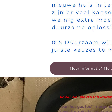
nieuwe huis in te
zijn er veel kan
weinig extra moe
duurzame oplossi
015 Duurzaam wil
juiste keuzes te 
Meer informatie? Meld
Ik wil wel elektrisch kok
"van het gas los" - nergen
gaspitten, en dat zal kome