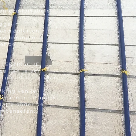
en comfortabele
lage
oed opletten
verwarming met
ef de
m ELEKTRISCHE
ee kan je een
rgie-efficient dan
rking van je
armte minder goed
olatie onder de
ompenseren.