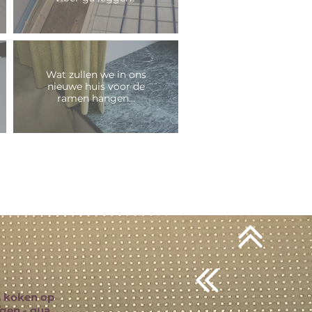
Wat zullen we in ons
nieuwe huis voor de
ramen hangen…
en koken op
gen - qua