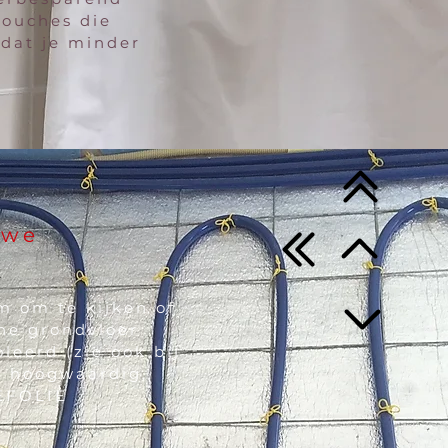
douches die
dat je minder
uwe
m om te kijken of
ane grondvloer
leerd (zie ook bij
eel hoogwaardig,
IEFOLIE