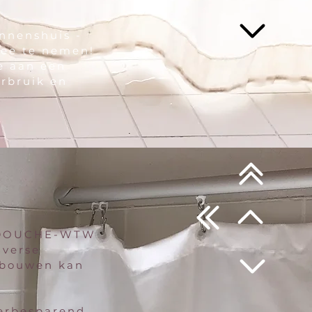
innenshuis -
mee te nemen!
e aan een
erbruik en
n DOUCHE-WTW
 verse
erbouwen kan
erbesparend