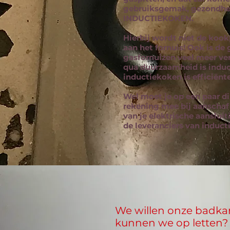
gebruiksgemak, gezondhei
INDUCTIEKOKEN.
Hierbij wordt niet de kook
aan het fornuis! Ook is de
gasfornuizen veel meer ve
qua duurzaamheid is induct
inductiekoken is efficiënte
Wel moet je op een paar di
rekening mee bij aanschaf
van je elektrische aansluit
de leveranciers van induct
We willen onze badka
kunnen we op letten?