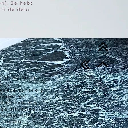
en). Je hebt
 in de deur
 óf, en zo ja
n,
zwakke schakels
muren, en
s buiten. Als
e situaties
oudestraling –
l tussen
der