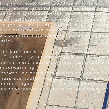
fwerking is ook een goede gelegenheid om
te overwegen. Dit is een heel effectieve 
en, en functioneert zowel met een hoge
rmingssysteem (bv CV-ketel) als met een 
m (bv. warmtepomp). Hierbij moet je wel g
tuur hiervoor kan worden gebruikt. Vloer
eft een minimale dikte van ca. 6cm (exclusi
atie).
 niet kan inpassen, is nog te overwegen o
 onder je vloer aan te leggen. Ook hierm
 verwarmen, maar dit systeem is minder ene
oerverwarming.
erafwerking zelf heeft wel invloed op de we
 massieve houten vloerplanken geven de w
loeren, tegels of tapijt. Als je voldoende is
kan aanbrengen kan je dit wel voldoende c