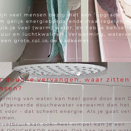
 zijn veel mensen bezig met een ‘upgrade’ b
m gelijk energiebesparende maatregelen 
ik je veel (warm) water, en heb je behoeft
uur en luchtkwaliteit. Verwarming, waterv
 een grote rol in de badkamer.
 douche vervangen, waar zitten
nsen?
warming van water kan heel goed door ee
t afgevoerde douchewater verwarmt dan het
 voor - dat scheelt energie. Als je gaat v
nemen.
rverbruik kan ook: heel simpel kan je een
 DOUCHEKOP nemen. Ook kan je een wat