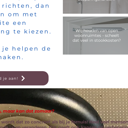
 richten, dan
sen om met
ite een
Wij houden van open
ng te kiezen.
woonruimtes - scheelt
dat veel in stookkosten?
 je helpen de
maken.
 je aan!
en, maar kan dat zomaar?
s wordt dat zo concreet als bij je fornuis! Heel veel mens
nde jaren veranderen. Dat geeft ook kansen op verbeterin