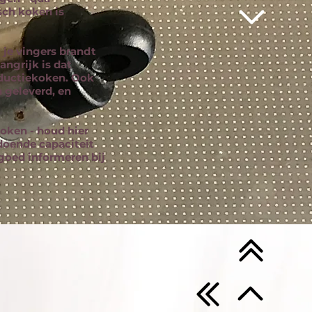
ch koken is
 je vingers brandt
angrijk is dat
nductiekoken. Ook
 geleverd, en
koken - houd hier
doende capaciteit
 goed informeren bij