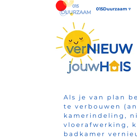
015Duurzaam ▿
Als je van plan 
te verbouwen (a
kamerindeling, n
vloerafwerking, 
badkamer vernieu