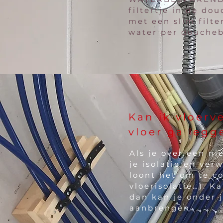
filtertje in de do
met een slim fil
water per doucheb
Kan ik vloer
vloer ga legg
Als je over een ni
je isolatie en ve
loont het om te co
vloerisolatie…). Ka
dan kan je onder 
aanbrengen.