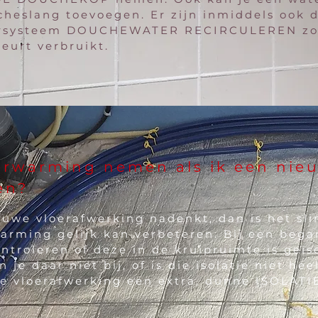
ucheslang toevoegen. Er zijn inmiddels ook 
tersysteem DOUCHEWATER RECIRCULEREN zo
eurt verbruikt.
verwarming nemen als ik een nie
en?
euwe vloerafwerking nadenkt, dan is het sli
rwarming gelijk kan verbeteren. Bij een beg
ntroleren of deze in de kruipruimte is geïso
n je daar niet bij, of is die isolatie niet h
je vloerafwerking een extra, dunne ISOLAT