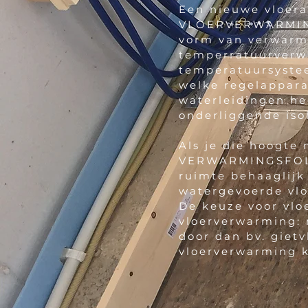
Een nieuwe vloera
VLOERVERWARMING 
vorm van verwarm
temperratuurverwa
temperatuursystee
welke regelappara
waterleidingen he
onderliggende isol
Als je die hoogte
VERWARMINGSFOLIE
ruimte behaaglijk
watergevoerde vl
De keuze voor vlo
vloerverwarming:
door dan bv. gietv
vloerverwarming 