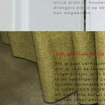
altijd dicht te houde
drangers die je op d
kan wegwerken.
Wat zullen we in on
Als je gaat verhuize
wat je voor de ramen
rolgordijntjes, er i
in de buitengevel. 
kunnen bovendien ko
je GORDIJNEN VOOR 
als een extra buffer
dit kan zeker energi
gordijnen en lamelle