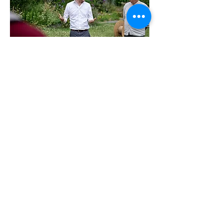
Bij de Warmoestuin in Rijswijk is het
lokale energiesysteem feestelijk
geopend. Een bijzonder moment na
twee jaar samenwerken,
onderzoeken, organiseren en
doorzetten. Samen met de bewoners
en Deelstroom Delft is hier een slim
energiesysteem gerealiseerd met
zonnepanelen, batterijopslag en
gezamenlijke laadpalen. Daarmee
wordt duurzame energie niet alleen
lokaal opgewekt, maar ook zoveel