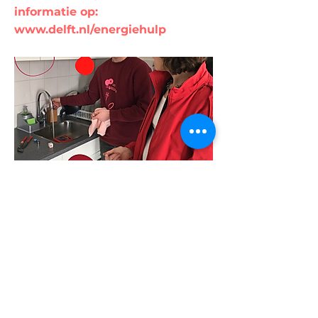
informatie op:
www.delft.nl/energiehulp
Is het in je woning in de zomer te
warm en in de winter te koud? Heb je
last van schimmel, tocht of vocht?
Maak een afspraak met de...
Previous
Next