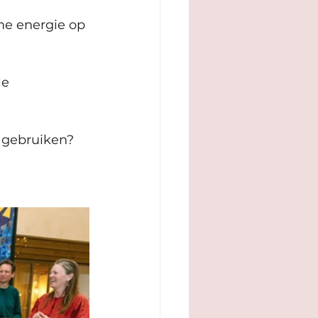
me energie op 
le 
 gebruiken? 