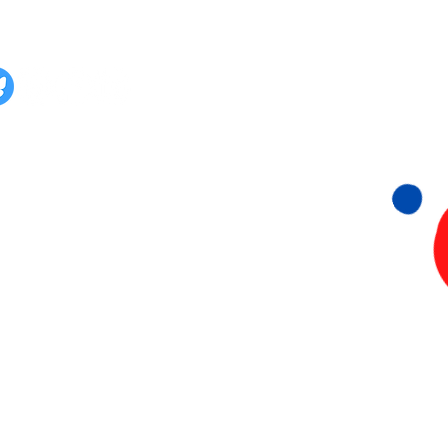
lg ons ook op:
Stichting 015 Duurzaam
KvK: 93656149
Papsouwselaan 222 & 224
2624 EG Delft
06- 815 73 073
info@015Duurzaam.nl
Privacyverklaring