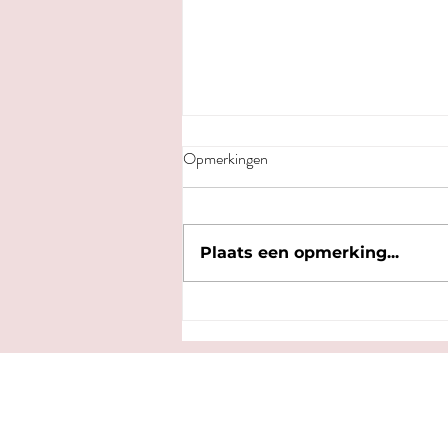
Opmerkingen
Plaats een opmerking...
Op 11 april opent Deelstroom
Delft het zonnedak van het KD-
lab!