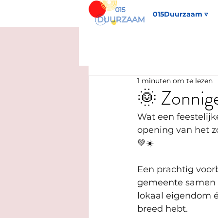
015Duurzaam ▿
1 minuten om te lezen
🌞 Zonnige
Wat een feestelijk
opening van het z
💚☀️
Een prachtig voorb
gemeente samen de
lokaal eigendom é
breed hebt.