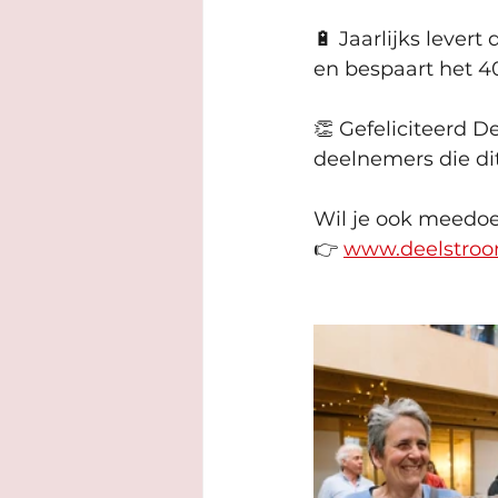
🔋 Jaarlijks lever
en bespaart het 40
👏 Gefeliciteerd D
deelnemers die di
Wil je ook meedoe
👉
www.deelstroom