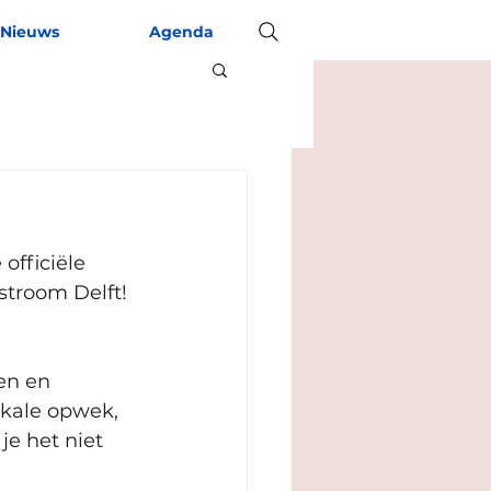
Nieuws
Agenda
officiële 
troom Delft! 
en en 
kale opwek, 
e het niet 