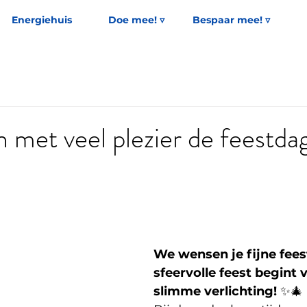
Energiehuis
Doe mee! ▿
Bespaar mee! ▿
n met veel plezier de feestda
We wensen je fijne fees
sfeervolle feest begint 
slimme verlichting!
 ✨🎄