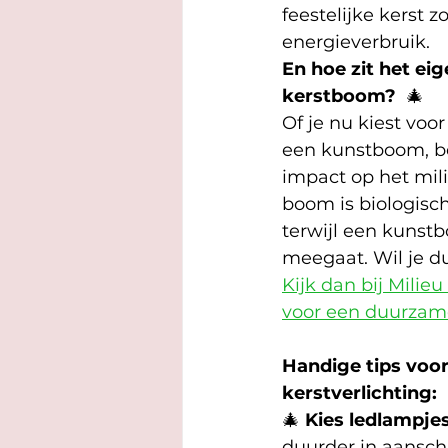
feestelijke kerst 
energieverbruik.
En hoe zit het eig
kerstboom? 
 🎄 
Of je nu kiest voo
een kunstboom, b
impact op het mili
boom is biologisch
terwijl een kunst
meegaat. Wil je d
Kijk dan bij Milieu
voor een duurzam
Handige tips voo
kerstverlichting:
🎄 
Kies ledlampjes
duurder in aansch