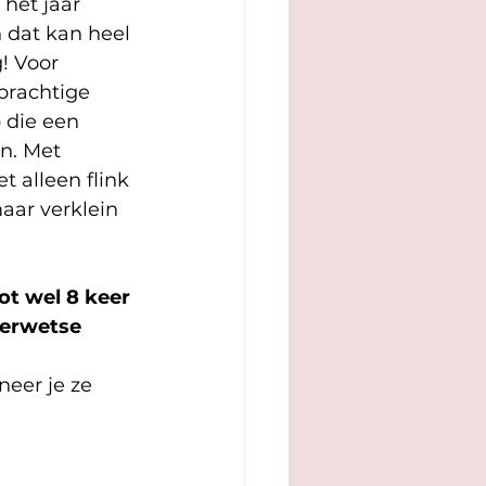
 het jaar 
n dat kan heel 
! Voor 
prachtige 
 die een 
n. Met 
t alleen flink 
aar verklein 
ot wel 8 keer 
derwetse 
eer je ze 