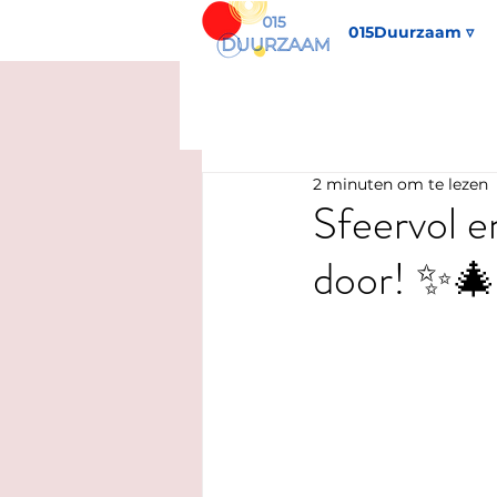
015Duurzaam ▿
2 minuten om te lezen
Sfeervol e
door! ✨🎄