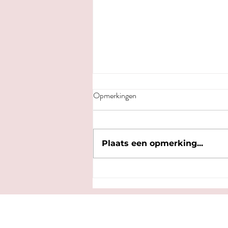
Opmerkingen
Plaats een opmerking...
Wandelroute: Binnenstad met
nieuwe ogen