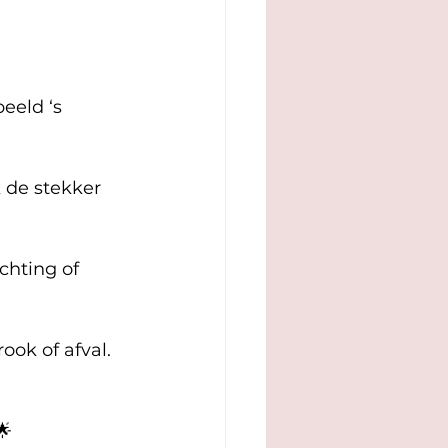
eeld ‘s 
 de stekker 
chting of 
ook of afval. 
🌟