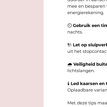
mee en besparen v
energierekening.
⏲️ 
Gebruik een ti
nachts.
🔌 
Let op sluipver
uit het stopcontact
🌧️ 
Veiligheid buit
lichtslangen.
🕯️ 
Led kaarsen en t
Oplaadbare varian
Met deze tips maak