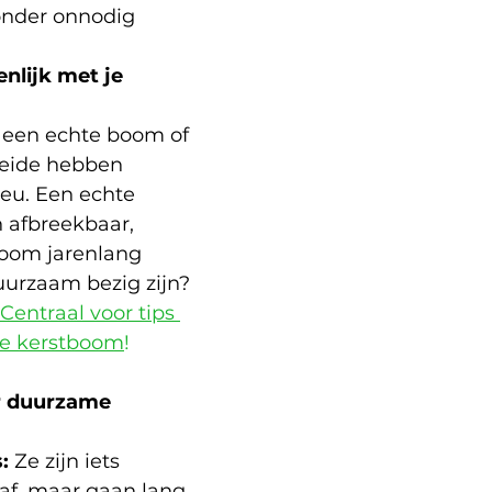
zonder onnodig 
enlijk met je 
r een echte boom of 
eide hebben 
eu. Een echte 
 afbreekbaar, 
boom jarenlang 
uurzaam bezig zijn? 
 Centraal voor tips 
e kerstboom
!
r duurzame 
:
 Ze zijn iets 
af, maar gaan lang 