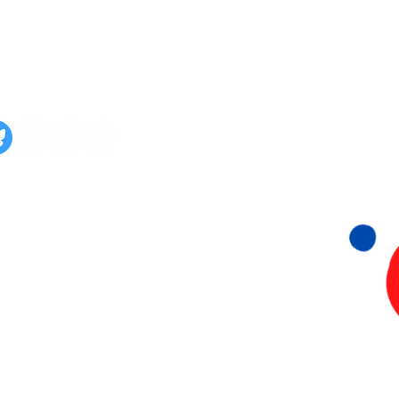
lg ons ook op:
Stichting 015 Duurzaam
KvK: 93656149
Papsouwselaan 222 & 224
2624 EG Delft
06- 815 73 073
info@015Duurzaam.nl
Privacyverklaring