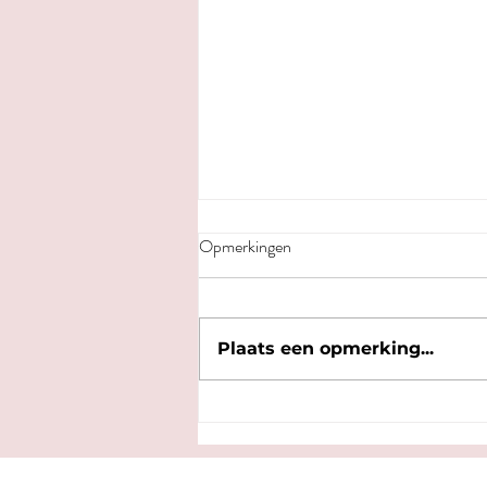
Opmerkingen
Plaats een opmerking...
Wandelroute: Binnenstad met
nieuwe ogen