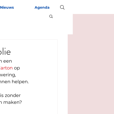
Nieuws
Agenda
lie
m een 
Carton
 op 
wering, 
unnen helpen.
is zonder 
pen maken?