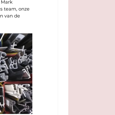
 Mark 
ns team, onze 
n van de 