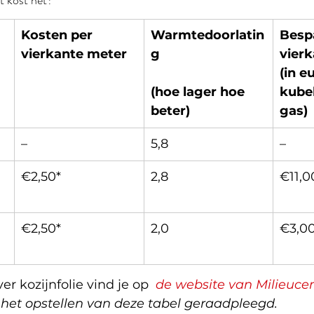
t kost het?
Kosten per 
Warmtedoorlatin
Bespa
vierkante meter
g
vierk
(in e
(hoe lager hoe 
kube
beter)
gas)
–
5,8
–
€2,50*
2,8
€11,0
€2,50*
2,0
€3,00
r kozijnfolie vind je op 
de website van Milieuce
het opstellen van deze tabel geraadpleegd.