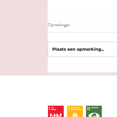
Opmerkingen
Plaats een opmerking...
Wandelroute: Binnenstad met
nieuwe ogen
Vo