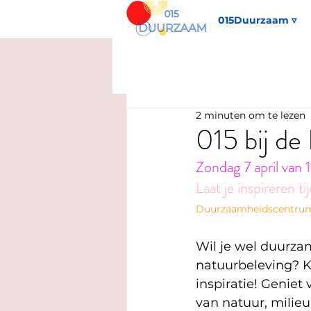
015Duurzaam ▿
2 minuten om te lezen
015 bij de
Zondag 7 april van
Laat je inspireren 
Duurzaamheidscentrum
Wil je wel duurza
natuurbeleving? 
inspiratie! Geniet
van natuur, milie