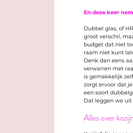
En deze keer neme
Dubbel glas, of H
groot verschil, maa
budget dat niet toel
raam niet kunt la
Denk dan eens aan 
verwarren met raam
is gemakkelijk zel
zorgt ervoor dat j
een soort dubbelg
Dat leggen we uit 
Alles over kozij