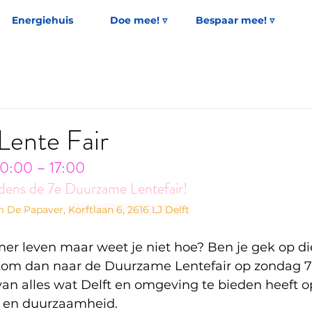
Energiehuis
Doe mee! ▿
Bespaar mee! ▿
 Lente Fair
 10:00 – 17:00
tijdens de 7e Duurzame Lentefair!
 De Papaver, 
Korftlaan 6, 2616 LJ Delft
mer leven maar weet je niet hoe? Ben je gek op di
Kom dan naar
de Duurzame Lentefair op zondag 7 
 van alles wat Delft en omgeving te bieden heeft o
u en duurzaamheid.  