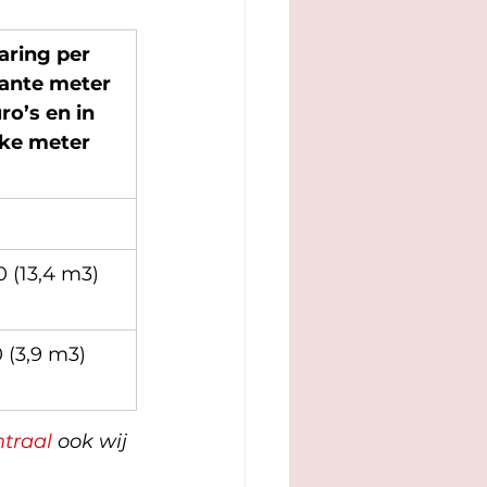
ring per 
ante meter 
uro’s en in 
ke meter 
0 (13,4 m3)
 (3,9 m3)
ntraal
 ook wij 