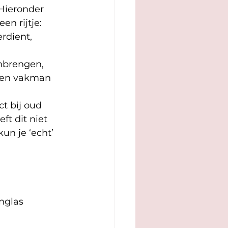
 Hieronder 
en rijtje:
erdient, 
anbrengen, 
een vakman 
ct bij oud 
ft dit niet
n je ‘echt’ 
nglas