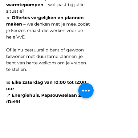
warmtepompen
 – wat past bij jullie 
situatie?
🔹 
Offertes vergelijken en plannen 
maken
 – we denken met je mee, zodat 
je keuzes maakt die werken voor de 
hele VvE.
Of je nu bestuurslid bent of gewoon 
bewoner met duurzame plannen: je 
bent van harte welkom om je vragen 
te stellen.
📅 
Elke zaterdag van 10:00 tot 12:00 
uur
📍 
Energiehuis, Papsouwselaan 224 
(Delft)
Samen maken we jullie gebouw 
slimmer, groener én voordeliger