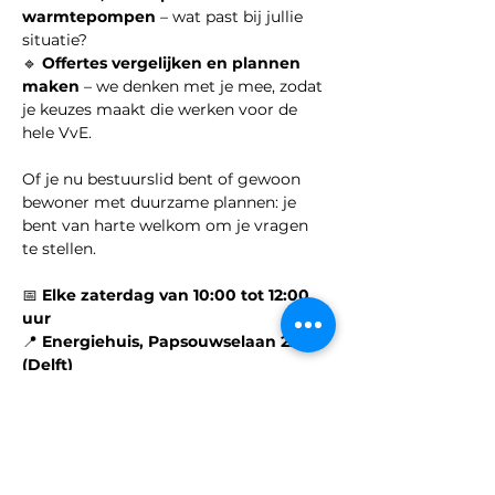
warmtepompen
 – wat past bij jullie 
situatie?
🔹 
Offertes vergelijken en plannen 
maken
 – we denken met je mee, zodat 
je keuzes maakt die werken voor de 
hele VvE.
Of je nu bestuurslid bent of gewoon 
bewoner met duurzame plannen: je 
bent van harte welkom om je vragen 
te stellen.
📅 
Elke zaterdag van 10:00 tot 12:00 
uur
📍 
Energiehuis, Papsouwselaan 224 
(Delft)
Samen maken we jullie gebouw 
slimmer, groener én voordeliger