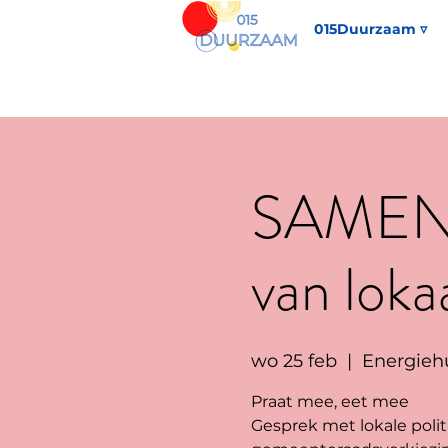
015Duurzaam ▿
SAMEN 
van loka
wo 25 feb
  |  
Energieh
Praat mee, eet mee
Gesprek met lokale polit