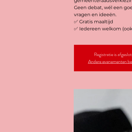
gemeenteraadsverkiezi
Geen debat, wél een goe
vragen en ideeën.
✅ Gratis maaltijd
✅ Iedereen welkom (ook a
Registratie is afgeslo
Andere evenementen be