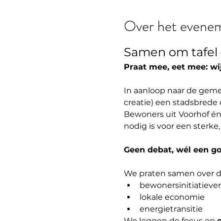
Over het evene
Samen om tafel 
Praat mee, eet mee: wi
In aanloop naar de gem
creatie) een stadsbrede 
Bewoners uit Voorhof én 
nodig is voor een sterke,
Geen debat, wél een go
We praten samen over dr
bewonersinitiatieve
lokale economie
energietransitie
We leggen de focus op 