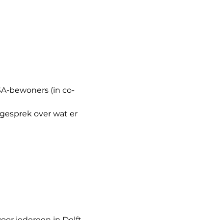
A-bewoners (in co-
 gesprek over wat er 
oor iedereen in Delft.