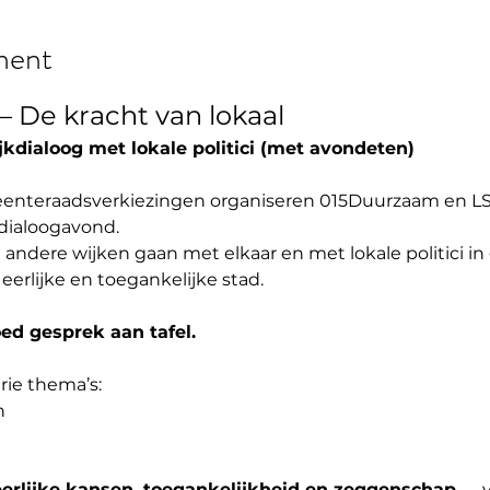
ment
– De kracht van lokaal
jkdialoog met lokale politici (met avondeten)
eenteraadsverkiezingen organiseren 015Duurzaam en LS
dialoogavond. 
andere wijken gaan met elkaar en met lokale politici in
 eerlijke en toegankelijke stad.
ed gesprek aan tafel.
ie thema’s:
n
eerlijke kansen, toegankelijkheid en zeggenschap
 — v