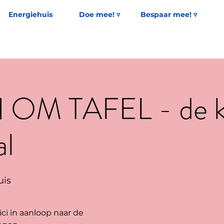
Energiehuis
Doe mee! ▿
Bespaar mee! ▿
OM TAFEL - de k
al
uis
ici in aanloop naar de