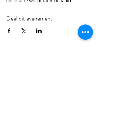
De locatie wordt later bepaald
Deel dit evenement
Volg ons ook op:
Stichting 015 Duurzaam
KvK:
93656149
Papsouwselaan 222 & 224