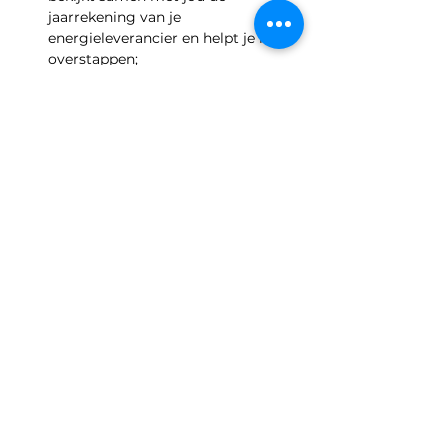
jaarrekening van je 
energieleverancier en helpt je met 
overstappen;
helpt bij het instellen van de cv of 
andere instellingen voor het 
verwarmen en ventileren van je 
huis;
kijkt samen met jou naar de 
verschillende subsidies;
kan eventueel na het eerste bezoek 
nog een tweede of derde keer bij je 
langs komen als je dat wilt! 
Direct een afsprak maken met een 
energiecoach doe je 
hier
! 