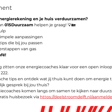
ment
 energierekening en je huis verduurzamen?
an 
015Duurzaam
 helpen je graag! 💡🏡
ulp
simpele aanpassingen
ps die bij jou passen
verstappen van gas
fé!
g zitten onze energiecoaches klaar voor een open inloop
222. 
che tips en ontdek wat jij thuis kunt doen om energie 
ijk gesprek bij jou thuis? 
giecoaches komen langs om samen te kijken naar duurz
atis huisbezoek via 
https://deelstroomdelft.nl/aanmeld