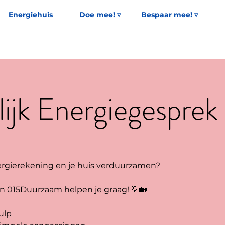
Energiehuis
Doe mee! ▿
Bespaar mee! ▿
ijk Energiegesprek
nergierekening en je huis verduurzamen?
n 015Duurzaam helpen je graag! 💡🏡
ulp