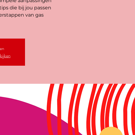
simpele aanpassingen
ps die bij jou passen
verstappen van gas
ten
kijken