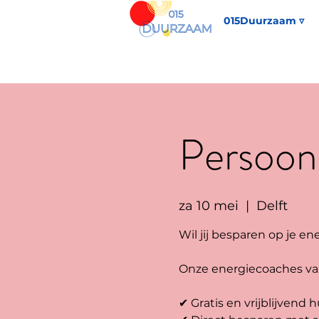
015Duurzaam ▿
Persoonl
za 10 mei
  |  
Delft
Wil jij besparen op je e
Onze energiecoaches va
✔ Gratis en vrijblijvend h