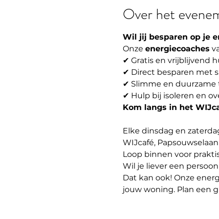
Over het evene
Wil jij besparen op je
Onze 
energiecoaches
 v
✔ Gratis en vrijblijvend h
✔ Direct besparen met 
✔ Slimme en duurzame ti
✔ Hulp bij isoleren en o
Kom langs in het WIJca
Elke dinsdag en zaterda
WIJcafé, Papsouwselaan 
Loop binnen voor praktis
Wil je liever een persoonl
Dat kan ook! Onze ener
jouw woning. Plan een gr