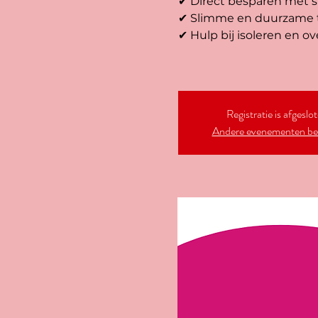
✔ Direct besparen met 
✔ Slimme en duurzame ti
✔ Hulp bij isoleren en o
Registratie is afgeslo
Andere evenementen be