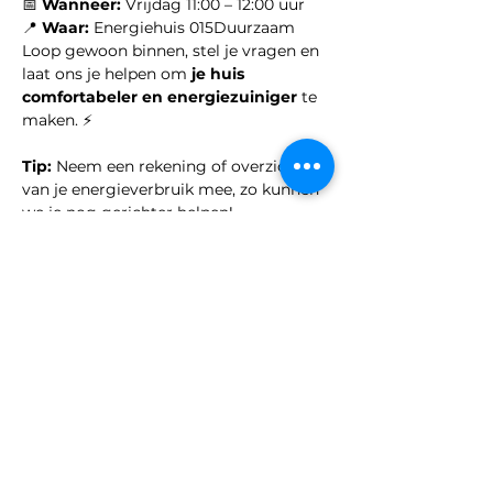
📅 
Wanneer:
 Vrijdag 11:00 – 12:00 uur
📍 
Waar:
 Energiehuis 015Duurzaam
Loop gewoon binnen, stel je vragen en 
laat ons je helpen om 
je huis 
comfortabeler en energiezuiniger
 te 
maken. ⚡
Tip:
 Neem een rekening of overzicht 
van je energieverbruik mee, zo kunnen 
we je nog gerichter helpen!
Deel dit evenement