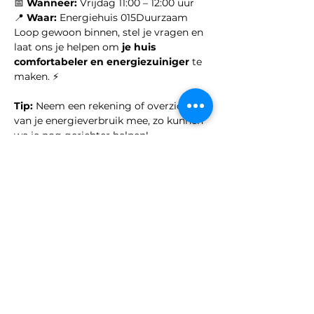
📅 
Wanneer:
 Vrijdag 11:00 – 12:00 uur
📍 
Waar:
 Energiehuis 015Duurzaam
Loop gewoon binnen, stel je vragen en 
laat ons je helpen om 
je huis 
comfortabeler en energiezuiniger
 te 
maken. ⚡
Tip:
 Neem een rekening of overzicht 
van je energieverbruik mee, zo kunnen 
we je nog gerichter helpen!
Deel dit evenement