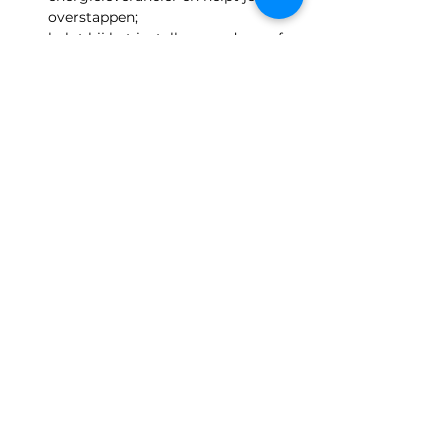
overstappen;
helpt bij het instellen van de cv of 
andere instellingen voor het 
verwarmen en ventileren van je 
huis;
kijkt samen met jou naar de 
verschillende subsidies;
kan eventueel na het eerste bezoek 
nog een tweede of derde keer bij je 
langs komen als je dat wilt! 
Direct een afsprak maken met een 
energiecoach doe je 
hier
! 
Deel dit evenement