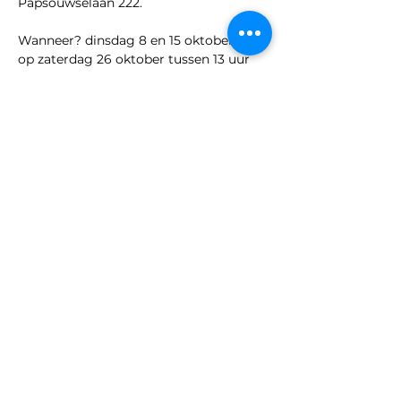
Papsouwselaan 222.
Wanneer? dinsdag 8 en 15 oktober en 
op zaterdag 26 oktober tussen 13 uur 
en 14 uur. 
Kosten? Toegang en meespelen is 
natuurlijk gratis! Doe mee en speel 
met ons!
Deel dit evenement