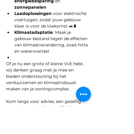
energiebesparing
 en 
zonnepanelen
Laadoplossingen
 voor elektrische 
voertuigen, zodat jouw gebouw 
klaar is voor de toekomst 🚗🔋
Klimaatadaptatie
: Maak je 
gebouw bestand tegen de effecten 
van klimaatverandering, zoals hitte 
en wateroverlast
Of je nu een grote of kleine VvE hebt, 
wij denken graag met je mee en 
bieden ondersteuning bij het 
verduurzamen en klimaatrobuust 
maken van je woningcomplex.
Kom langs voor advies, een gezellig 
gesprek en een lekkere koffie! ☕
📍 
Waar
: WIJcafé
🗓 
Wanneer
: Elke dinsdag van 10:00 - 
12:00