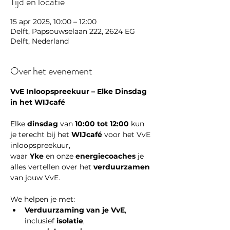
Tijd en locatie
15 apr 2025, 10:00 – 12:00
Delft, Papsouwselaan 222, 2624 EG
Delft, Nederland
Over het evenement
VvE Inloopspreekuur – Elke Dinsdag 
in het WIJcafé
Elke 
dinsdag
 van 
10:00 tot 12:00
 kun 
je terecht bij het 
WIJcafé
 voor het VvE 
inloopspreekuur, 
waar 
Yke
 en onze 
energiecoaches
 je 
alles vertellen over het 
verduurzamen
van jouw VvE.
We helpen je met:
Verduurzaming van je VvE
, 
inclusief 
isolatie
, 