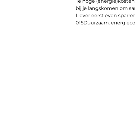
Te hoge (energie)kosten
bij je langskomen om sa
Liever eerst even sparre
015Duurzaam: energiecoa