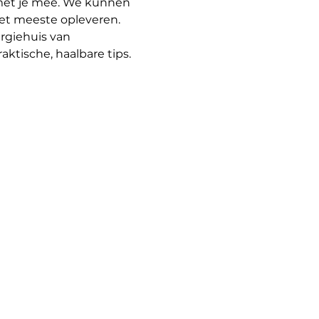
 met je mee. We kunnen 
het meeste opleveren.
rgiehuis van 
tische, haalbare tips. 