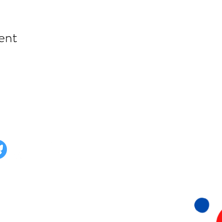
ent
lg ons ook op:
Stichting 015 Duurzaam
KvK: 93656149
Papsouwselaan 222 & 224
2624 EG Delft
06- 815 73 073
info@015Duurzaam.nl
Privacyverklaring