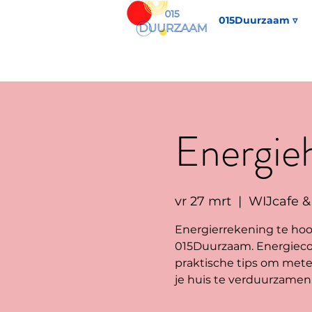
015Duurzaam ▿
Energieh
vr 27 mrt
  |  
WIJcafe &
Energierrekening te hoo
015Duurzaam. Energieco
praktische tips om met
je huis te verduurzamen