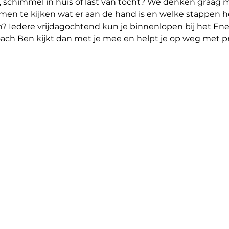
, schimmel in huis of last van tocht? We denken graag
men te kijken wat er aan de hand is en welke stappen 
n? Iedere vrijdagochtend kun je binnenlopen bij het Ene
ch Ben kijkt dan met je mee en helpt je op weg met prak