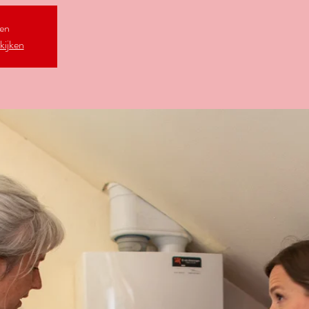
ten
kijken